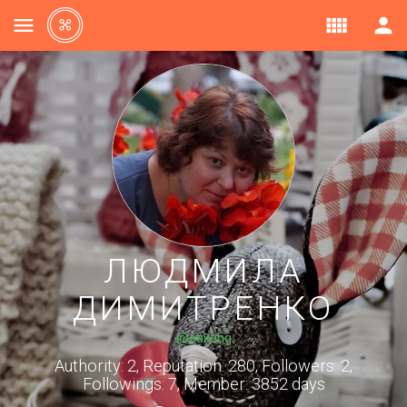



ЛЮДМИЛА
ДИМИТРЕНКО
@aakahg
Authority: 2, Reputation: 280, Followers: 2,
Followings: 7, Member: 3852 days