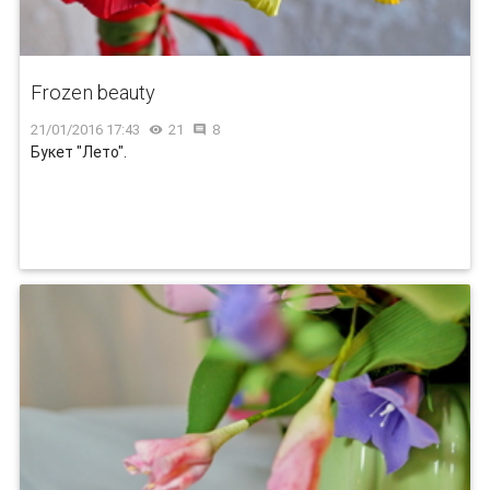
Frozen beauty
21/01/2016 17:43
21
8


Букет "Лето".