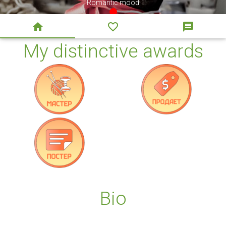
Romantic mood
off-line



Photo by Keith Bloomfield
My distinctive awards
Bio